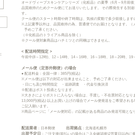
オードヴィーブスキンケアシリーズ（化粧品）の夏季（6月～9月前後
品質維持のためクール便にてお送りいたします。 その際発生する別
す。
クール便のスタート時期や終了時期は、気候の変動で多少前後します
※上記夏季以外は、品質維持の為、普通便でのお届けとなります。（
予めご了承ください。
（※化粧品のトライアル商品を除く）
※クール便対象商品はハチミツとの同梱はできません。
< 配送時間指定 >
た
午前中(8～12時)、12～14時、14～16時、16～18時、18～20時
メール便（定形外郵便）の場合
● 配送料金：全国一律：385円(税込)
※メール便は以下の対応が出来ませんこと、予めご了承ください。
・日にち及び時間指定 ・追跡調査 ・代金引換決済
※配達はポスト投函となります。
※大きさによりポストに入らない場合は、手渡し・不在票対応となり
13,000円(税込) 以上お買い上げの場合でメール便発送をご希望さ
ご記入願います。
※商品ページに「メール便対応」の記載がある商品のみ発送可能とな
配送業者
出荷拠点
：日本郵便
：北海道札幌市
出荷予定日
：ご注文後(前払いの場合はご入金確認後)2営業日以内に