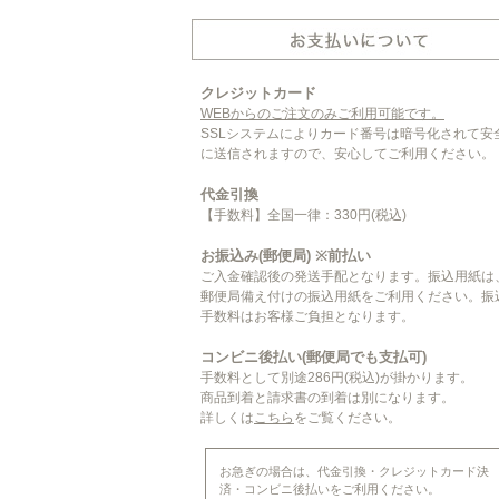
クレジットカード
WEBからのご注文のみご利用可能です。
SSLシステムによりカード番号は暗号化されて安
に送信されますので、安心してご利用ください。
代金引換
【手数料】全国一律：330円(税込)
お振込み(郵便局) ※前払い
ご入金確認後の発送手配となります。振込用紙は
郵便局備え付けの振込用紙をご利用ください。振
手数料はお客様ご負担となります。
コンビニ後払い(郵便局でも支払可)
手数料として別途286円(税込)が掛かります。
商品到着と請求書の到着は別になります。
詳しくは
こちら
をご覧ください。
お急ぎの場合は、代金引換・クレジットカード決
済・コンビニ後払いをご利用ください。