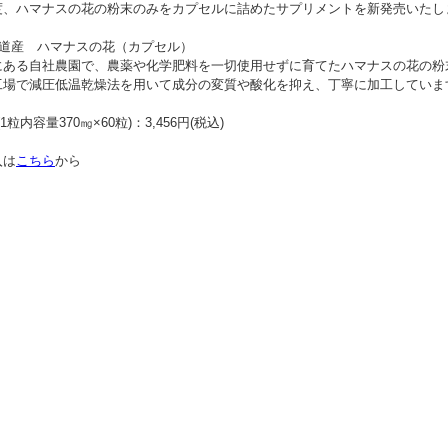
度、ハマナスの花の粉末のみをカプセルに詰めたサプリメントを新発売いたし
海道産 ハマナスの花（カプセル）
にある自社農園で、農薬や化学肥料を一切使用せずに育てたハマナスの花の粉
工場で減圧低温乾燥法を用いて成分の変質や酸化を抑え、丁寧に加工していま
g(1粒内容量370㎎×60粒)：3,456円(税込)
入は
こちら
から