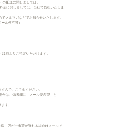
）の配送に関しましては、
途料金に関しましては、当社で負担いたしま
のでメルマガなどでお知らせいたします。
メール便不可）
、19～21時よりご指定いただけます。
ますので、ご了承ください。
れる場合は、備考欄に「メール便希望」と
ります。
発送。万が一出荷が遅れる場合はメールで