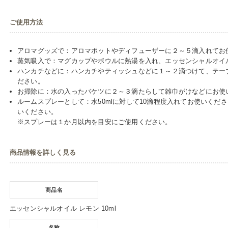
ご使用方法
アロマグッズで：アロマポットやディフューザーに２～５滴入れてお
蒸気吸入で：マグカップやボウルに熱湯を入れ、エッセンシャルオイ
ハンカチなどに：ハンカチやティッシュなどに１～２滴つけて、テー
ださい。
お掃除に：水の入ったバケツに２～３滴たらして雑巾がけなどにお使
ルームスプレーとして：水50mlに対して10滴程度入れてお使いくだ
いください。
※スプレーは１か月以内を目安にご使用ください。
商品情報を詳しく見る
商品名
エッセンシャルオイル レモン 10ml
名称