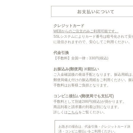
クレジットカード
WEBからのご注文のみご利用可能です。
SSLシステムによりカード番号は暗号化されて安
に送信されますので、安心してご利用ください。
代金引換
【手数料】全国一律：330円(税込)
お振込み(郵便局) ※前払い
ご入金確認後の発送手配となります。振込用紙は
郵便局備え付けの振込用紙をご利用ください。振
手数料はお客様ご負担となります。
コンビニ後払い(郵便局でも支払可)
手数料として別途286円(税込)が掛かります。
商品到着と請求書の到着は別になります。
詳しくは
こちら
をご覧ください。
お急ぎの場合は、代金引換・クレジットカード決
済・コンビニ後払いをご利用ください。