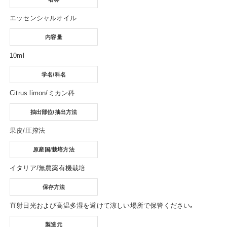
エッセンシャルオイル
内容量
10ml
学名/科名
Citrus limon/ミカン科
抽出部位/抽出方法
果皮/圧搾法
原産国/栽培方法
イタリア/無農薬有機栽培
保存方法
直射日光および高温多湿を避けて涼しい場所で保管ください｡
製造元