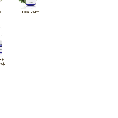
ス
Flow フロー
シャ
5本