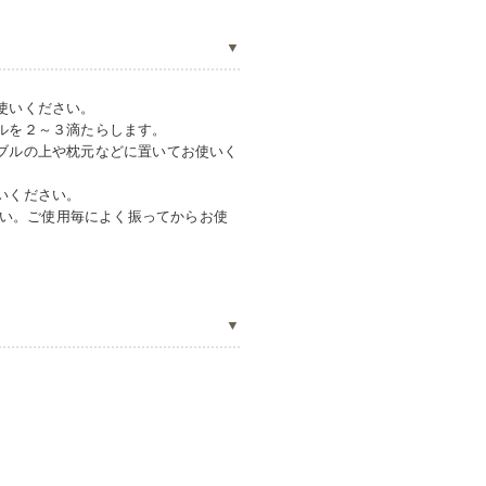
使いください。
ルを２～３滴たらします。
ブルの上や枕元などに置いてお使いく
いください。
さい。ご使用毎によく振ってからお使